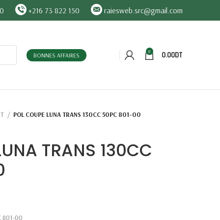
90
+216 73 822 150
raiesweb.src@gmail.com
0
0.00
DT
BONNES AFFAIRES
ST
POL COUPE LUNA TRANS 130CC 50PC 801-00
LUNA TRANS 130CC
0
 801-00