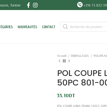
usse, Tunisie
+216 73 822 3
Recherche
TÉGORIES
NOUVEAUTÉS
CONTACT
de
produits
Accueil
EMBALLAGES
POLOPLA
POL COUPE 
50PC 801-0
35.10
DT
POL COUPE LUNA TRANS 130CC 50PC