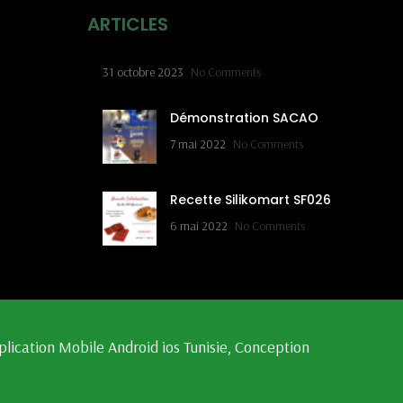
ARTICLES
31 octobre 2023
No Comments
Démonstration SACAO
7 mai 2022
No Comments
Recette Silikomart SF026
6 mai 2022
No Comments