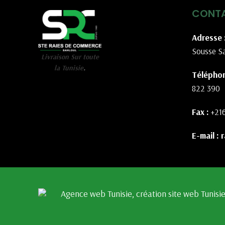
CONT
Adresse 
Sousse Sa
Livraison Sur toute
la Tunisie
.
Téléphon
822 390
Fax :
+21
E-mail :
r