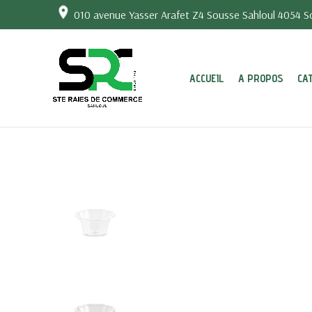
010 avenue Yasser Arafet Z4 Sousse Sahloul 4054 So
ACCUEIL
A PROPOS
CA