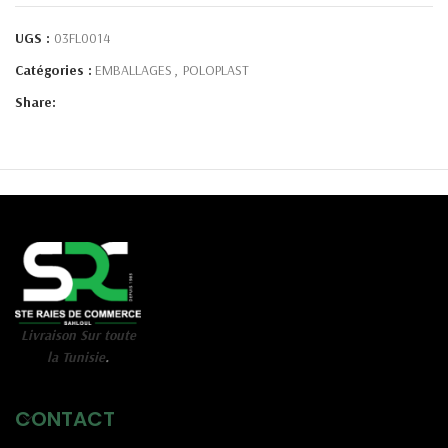
UGS :
03FL0014
Catégories :
EMBALLAGES
,
POLOPLAST
Share:
Livraison Sur toute
la Tunisie
.
CONTACT