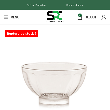
Spécial Ramadan
Bonnes affaires
0
MENU
0.00
DT
Rupture de stock !