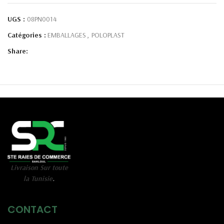
UGS :
08PN0014
Catégories :
EMBALLAGES
,
POLOPLAST
Share:
Livraison Sur toute
la Tunisie
.
CONTACT