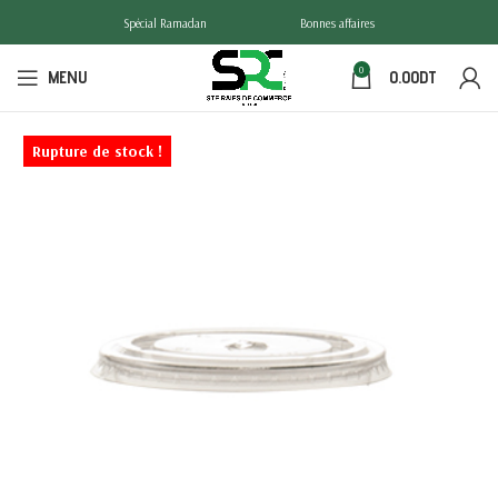
Spécial Ramadan
Bonnes affaires
0
MENU
0.00
DT
Rupture de stock !