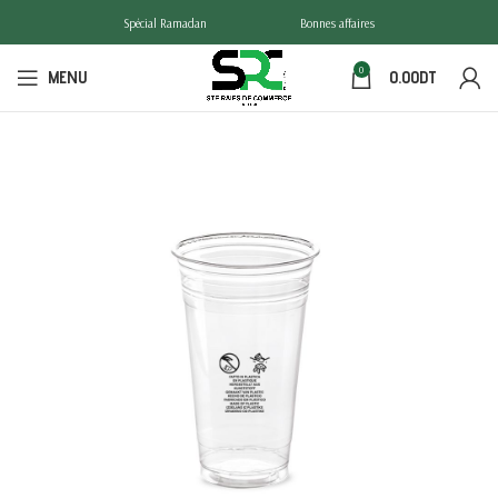
Spécial Ramadan
Bonnes affaires
0
MENU
0.00
DT