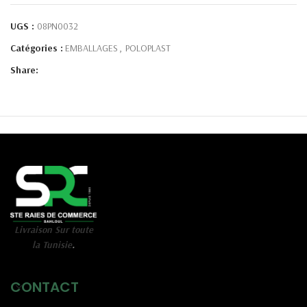
UGS :
08PN0032
Catégories :
EMBALLAGES
,
POLOPLAST
Share:
Livraison Sur toute
la Tunisie
.
CONTACT