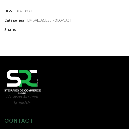
UGS :
01AL0024
Catégories :
EMBALLAGES
,
POLOPLAST
Share:
Livraison Sur toute
la Tunisie
.
CONTACT