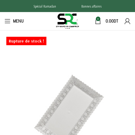
Spécial Ramadan
Bonnes affaires
0
MENU
0.00
DT
Rupture de stock !