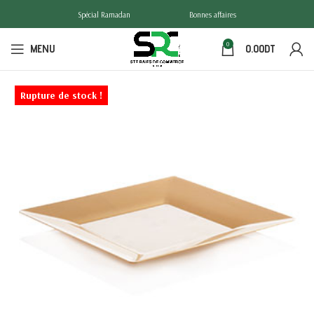
Spécial Ramadan
Bonnes affaires
0
MENU
0.00
DT
Rupture de stock !