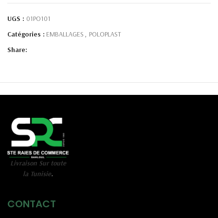
UGS :
01PO101
Catégories :
EMBALLAGES
,
POLOPLAST
Share:
Livraison Sur toute
la Tunisie
.
CONTACT