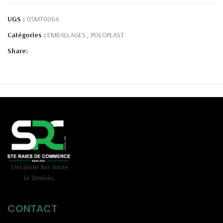
UGS :
05MT0064
Catégories :
EMBALLAGES
,
POLOPLAST
Share:
Livraison Sur toute
la Tunisie
.
CONTACT