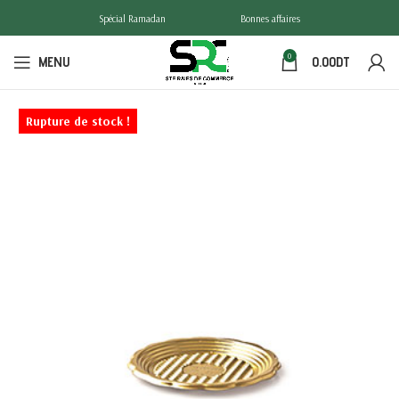
Spécial Ramadan
Bonnes affaires
0
MENU
0.00
DT
Rupture de stock !