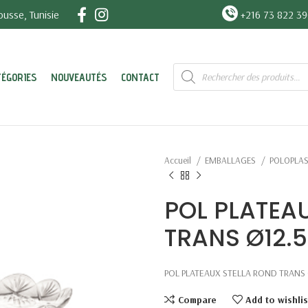
usse, Tunisie
+216 73 822 3
Recherche
TÉGORIES
NOUVEAUTÉS
CONTACT
de
produits
Accueil
EMBALLAGES
POLOPLA
POL PLATEA
TRANS Ø12.5
POL PLATEAUX STELLA ROND TRANS 
Compare
Add to wishlis