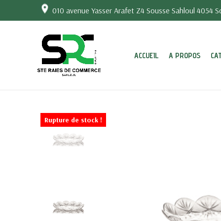
010 avenue Yasser Arafet Z4 Sousse Sahloul 4054 So
ACCUEIL
A PROPOS
CA
Rupture de stock !