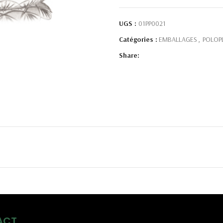
UGS :
01PP0021
Catégories :
EMBALLAGES
,
POLOP
Share:
ACT