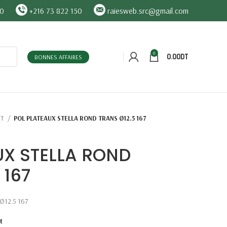
90
+216 73 822 150
raiesweb.src@gmail.com
0
0.00
DT
BONNES AFFAIRES
ST
POL PLATEAUX STELLA ROND TRANS Ø12.5 167
UX STELLA ROND
 167
Ø12.5 167
t