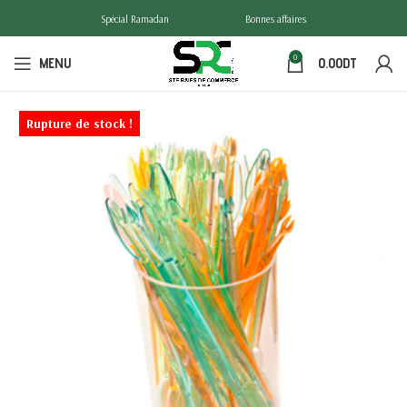
Spécial Ramadan
Bonnes affaires
0
MENU
0.00
DT
Rupture de stock !