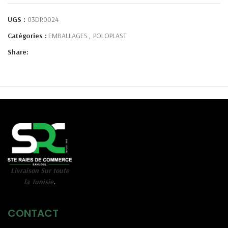
UGS :
03DR0024
Catégories :
EMBALLAGES
,
POLOPLAST
Share:
Livraison Sur toute
la Tunisie
.
CONTACT