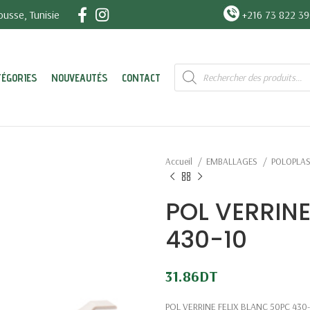
usse, Tunisie
+216 73 822 3
Recherche
TÉGORIES
NOUVEAUTÉS
CONTACT
de
produits
Accueil
EMBALLAGES
POLOPLA
POL VERRINE
430-10
31.86
DT
POL VERRINE FELIX BLANC 50PC 430