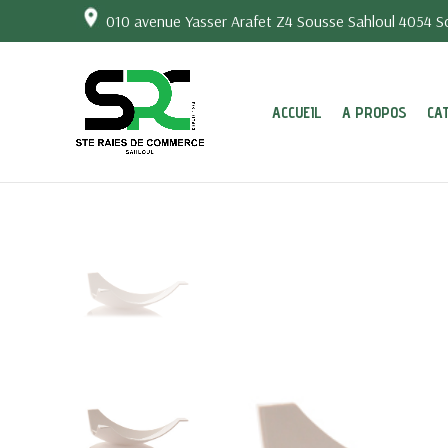
010 avenue Yasser Arafet Z4 Sousse Sahloul 4054 So
ACCUEIL
A PROPOS
CA