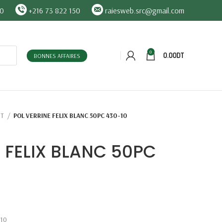
90
+216 73 822 150
raiesweb.src@gmail.com
0
0.00
DT
BONNES AFFAIRES
ST
POL VERRINE FELIX BLANC 50PC 430-10
 FELIX BLANC 50PC
-10