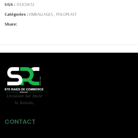
UGS :
03JC0672
Catégories :
EMBALLAGES
,
POLOPLAST
Share:
Livraison Sur toute
la Tunisie
.
CONTACT