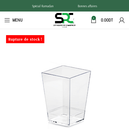
Spécial Ramadan
Bonnes affaires
0
MENU
0.00
DT
Rupture de stock !