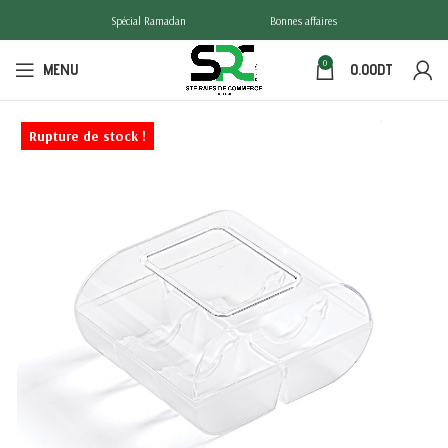
Spécial Ramadan
Bonnes affaires
0
MENU
0.00
DT
Rupture de stock !