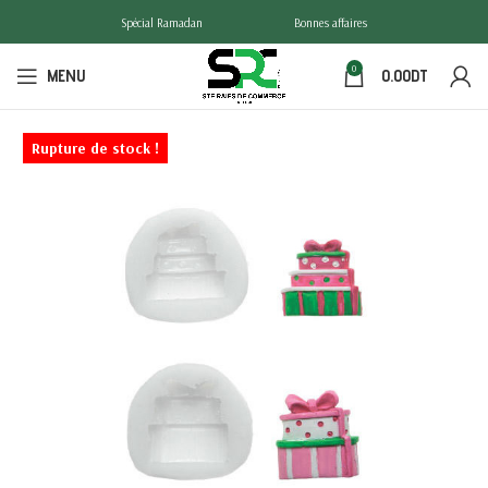
Spécial Ramadan
Bonnes affaires
0
MENU
0.00
DT
Rupture de stock !