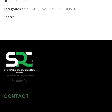
UGS :
03JC0570
Catégories :
MATÉRIELS
,
NATURAE
,
SILIKOMART
Share:
Livraison Sur toute
la Tunisie
.
CONTACT