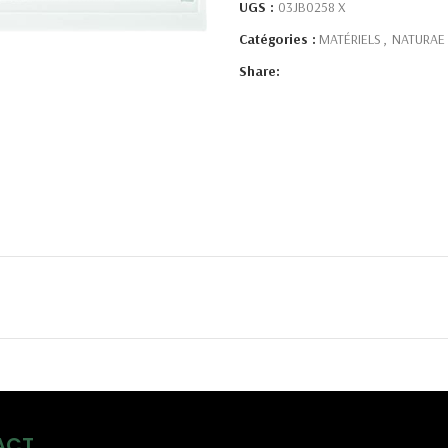
UGS :
03JB0258 X
Catégories :
MATÉRIELS
,
NATURAE
Share:
ACT