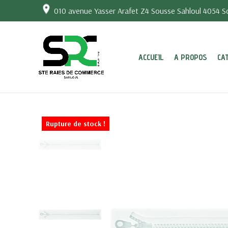
010 avenue Yasser Arafet Z4 Sousse Sahloul 4054 So
ACCUEIL
A PROPOS
CA
Rupture de stock !