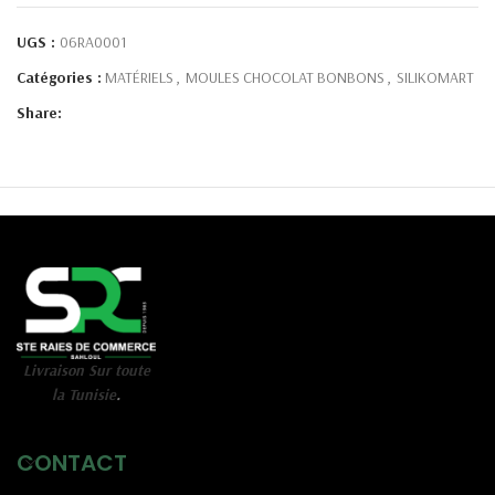
UGS :
06RA0001
Catégories :
MATÉRIELS
,
MOULES CHOCOLAT BONBONS
,
SILIKOMART
Share:
Livraison Sur toute
la Tunisie
.
CONTACT