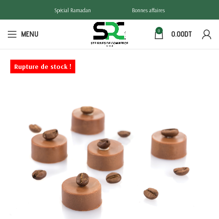
Spécial Ramadan
Bonnes affaires
0
MENU
0.00
DT
Rupture de stock !