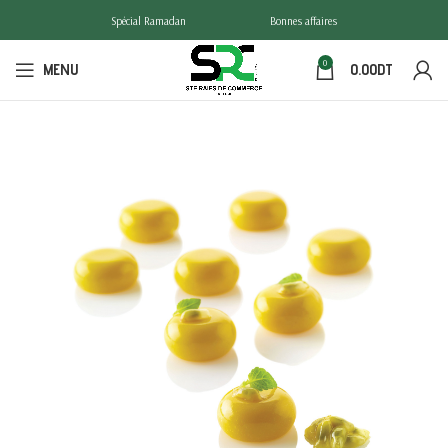
Spécial Ramadan
Bonnes affaires
0
MENU
0.00
DT