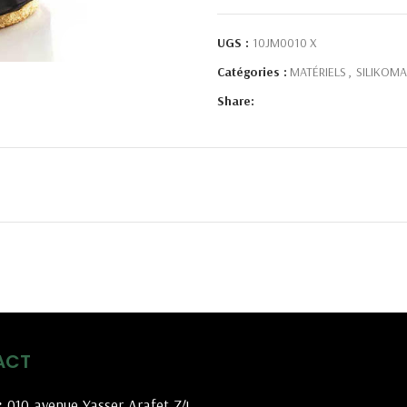
UGS :
10JM0010 X
Catégories :
MATÉRIELS
,
SILIKOMA
Share:
ACT
:
010 avenue Yasser Arafet Z4