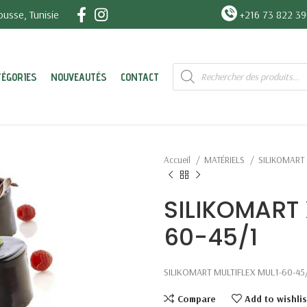
usse, Tunisie
+216 73 822 3
Recherche
TÉGORIES
NOUVEAUTÉS
CONTACT
de
produits
Accueil
MATÉRIELS
SILIKOMART
SILIKOMART 
60-45/1
SILIKOMART MULTIFLEX MUL1-60-45/
Compare
Add to wishlis