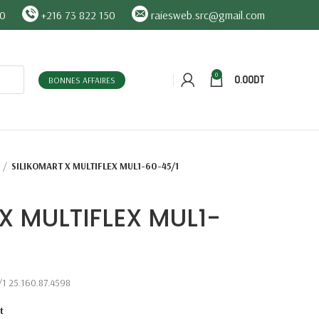
90
+216 73 822 150
raiesweb.src@gmail.com
0
0.00
DT
BONNES AFFAIRES
SILIKOMART X MULTIFLEX MUL1-60-45/1
X MULTIFLEX MUL1-
1 25.160.87.4598
t