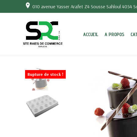
010 avenue Yasser Arafet Z4 Sousse Sahloul 4054 So
ACCUEIL
A PROPOS
CA
Rupture de stock !