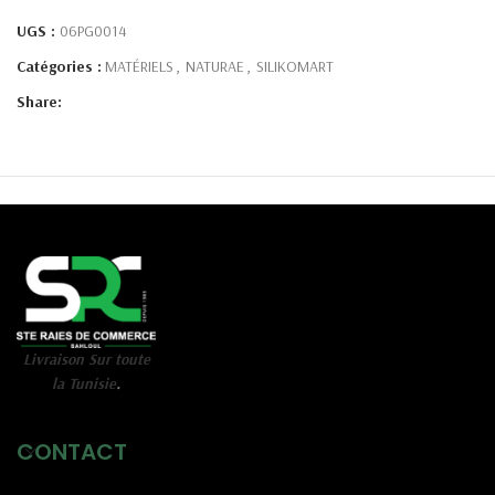
UGS :
06PG0014
Catégories :
MATÉRIELS
,
NATURAE
,
SILIKOMART
Share:
Livraison Sur toute
la Tunisie
.
CONTACT