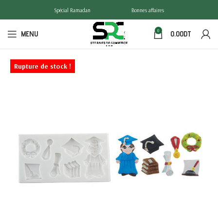
Spécial Ramadan
Bonnes affaires
0
MENU
0.00
DT
Rupture de stock !