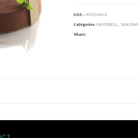
UGS :
03JC0404 X
Catégories :
MATÉRIELS
,
SILIKOMA
Share:
ACT