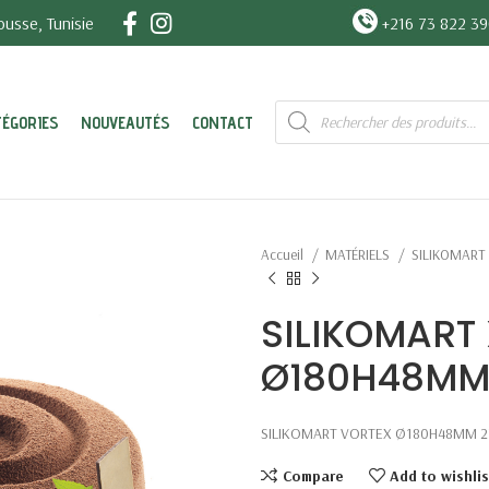
usse, Tunisie
+216 73 822 3
Recherche
TÉGORIES
NOUVEAUTÉS
CONTACT
de
produits
Accueil
MATÉRIELS
SILIKOMART
SILIKOMART
Ø180H48MM 
SILIKOMART VORTEX Ø180H48MM 27
Compare
Add to wishlis