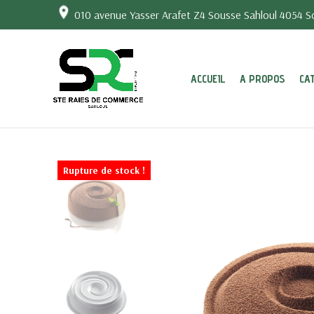
010 avenue Yasser Arafet Z4 Sousse Sahloul 4054 So
ACCUEIL
A PROPOS
CA
Rupture de stock !