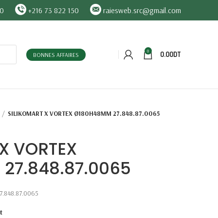
90
+216 73 822 150
raiesweb.src@gmail.com
0
0.00
DT
BONNES AFFAIRES
SILIKOMART X VORTEX Ø180H48MM 27.848.87.0065
 X VORTEX
27.848.87.0065
.848.87.0065
t