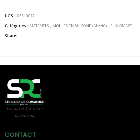
UGS :
03SL0017
Catégories :
MATÉRIELS
,
MOULES EN SILICONE (BLANC)
,
SILIKOMART
Share:
Livraison Sur toute
la Tunisie
.
CONTACT