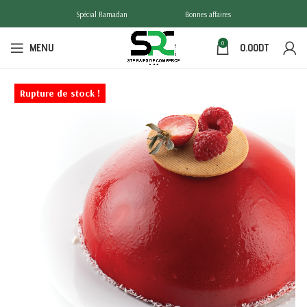
Spécial Ramadan
Bonnes affaires
0
MENU
0.00
DT
Rupture de stock !