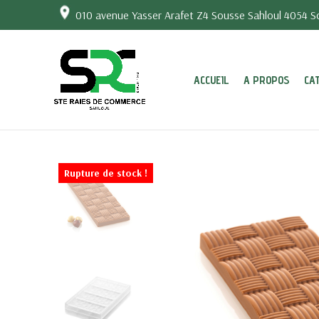
010 avenue Yasser Arafet Z4 Sousse Sahloul 4054 So
ACCUEIL
A PROPOS
CA
Rupture de stock !