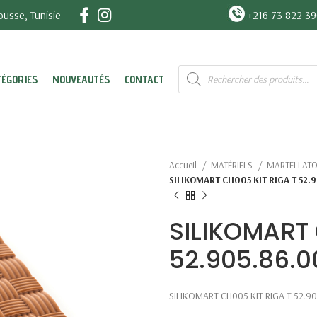
usse, Tunisie
+216 73 822 3
Recherche
TÉGORIES
NOUVEAUTÉS
CONTACT
de
produits
Accueil
MATÉRIELS
MARTELLAT
SILIKOMART CH005 KIT RIGA T 52.
SILIKOMART 
52.905.86.
SILIKOMART CH005 KIT RIGA T 52.9