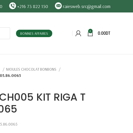
90
+216 73 822 150
raiesweb.src@gmail.com
0
0.00
DT
BONNES AFFAIRES
O
MOULES CHOCOLAT BONBONS
905.86.0065
CH005 KIT RIGA T
0065
05.86.0065