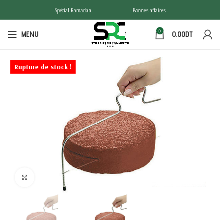
Spécial Ramadan
Bonnes affaires
0
MENU
0.00
DT
Rupture de stock !
Click to enlarge