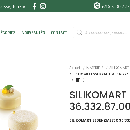
usse, Tunisie
+216 73 822 3
Recherche
TÉGORIES
NOUVEAUTÉS
CONTACT
de
produits
Accueil
MATÉRIELS
SILIKOMART
SILIKOMART ESSENZIALE30 36.332
SILIKOMART
36.332.87.0
SILIKOMART ESSENZIALE30 36.33