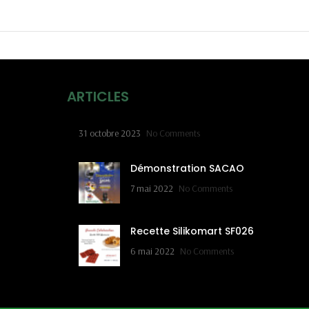
ARTICLES
31 octobre 2023
No Comments
Démonstration SACAO
7 mai 2022
No Comments
Recette Silikomart SF026
6 mai 2022
No Comments