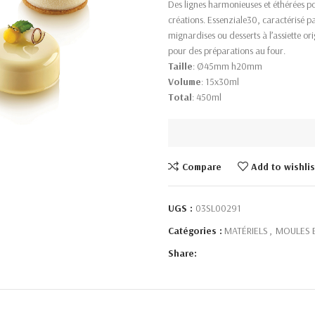
Des lignes harmonieuses et éthérées po
créations. Essenziale30, caractérisé pa
mignardises ou desserts à l’assiette or
pour des préparations au four.
Taille
: Ø45mm h20mm
Volume
: 15x30ml
Total
: 450ml
Compare
Add to wishlis
UGS :
03SL00291
Catégories :
MATÉRIELS
,
MOULES E
Share: