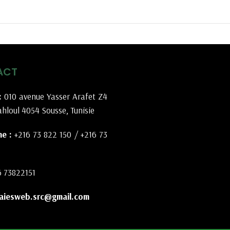
ACT
:
010 avenue Yasser Arafet Z4
hloul 4054 Sousse, Tunisie
e :
+216 73 822 150
/
+216 73
6 73822151
aiesweb.src@gmail.com