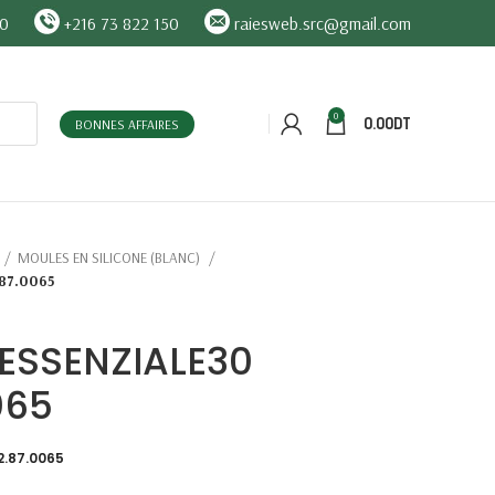
90
+216 73 822 150
raiesweb.src@gmail.com
0
0.00
DT
BONNES AFFAIRES
MOULES EN SILICONE (BLANC)
.87.0065
 ESSENZIALE30
065
2.87.0065