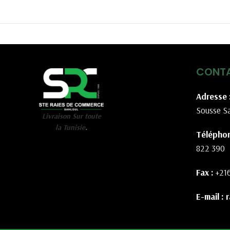
CONT
Adresse 
Sousse Sa
Livraison Sur toute
la Tunisie
.
Téléphon
822 390
Fax :
+21
E-mail :
r