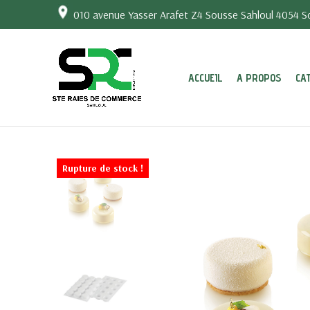
010 avenue Yasser Arafet Z4 Sousse Sahloul 4054 So
ACCUEIL
A PROPOS
CA
Rupture de stock !