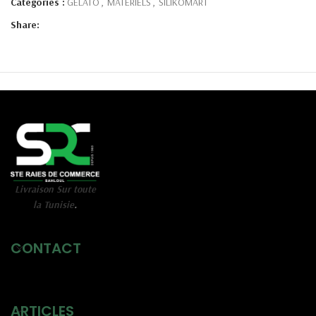
Catégories :
GELATO
,
MATÉRIELS
,
SILIKOMART
Share:
Livraison Sur toute
la Tunisie
.
CONTACT
ARTICLES