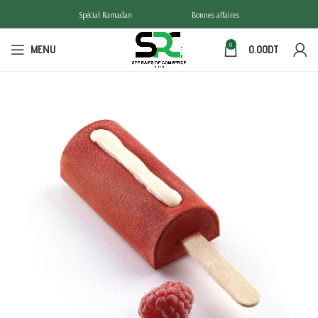
Spécial Ramadan
Bonnes affaires
0
MENU
0.00
DT