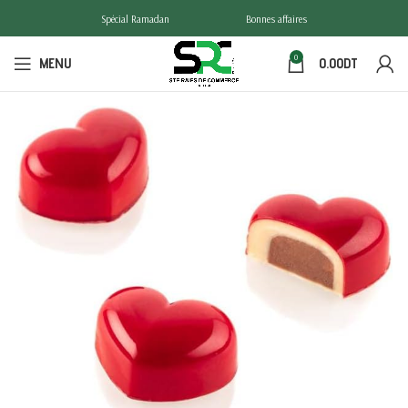
Spécial Ramadan
Bonnes affaires
0
MENU
0.00
DT