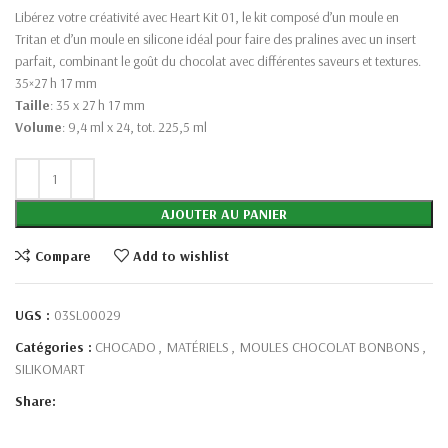
Libérez votre créativité avec Heart Kit 01, le kit composé d’un moule en
Tritan et d’un moule en silicone idéal pour faire des pralines avec un insert
parfait, combinant le goût du chocolat avec différentes saveurs et textures.
35×27 h 17 mm
Taille
: 35 x 27 h 17 mm
Volume
: 9,4 ml x 24, tot. 225,5 ml
AJOUTER AU PANIER
Compare
Add to wishlist
UGS :
03SL00029
Catégories :
CHOCADO
,
MATÉRIELS
,
MOULES CHOCOLAT BONBONS
,
SILIKOMART
Share: