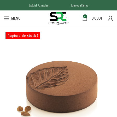
Spécial Ramadan
Bonnes affaires
0
MENU
0.00
DT
Rupture de stock !