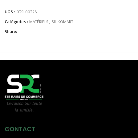
UGS :
03SL00326
Catégories :
MATÉRIELS
,
SILIKOMART
Share:
Livraison Sur toute
la Tunisie
.
CONTACT