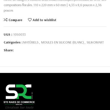
compositions florales. 110 x 220 mm x 60 mm | 4,33 x 8,6 pouces x 2,36
pouces
Compare
Add to wishlist
UGS :
10S0033
Catégories :
MATÉRIELS
,
MOULES EN SILICONE (BLANC)
,
SILIKOMART
Share:
Livraison Sur toute