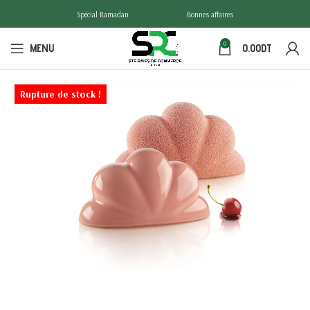
Spécial Ramadan
Bonnes affaires
0
MENU
0.00
DT
Rupture de stock !