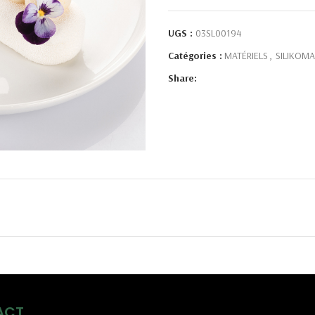
UGS :
03SL00194
Catégories :
MATÉRIELS
,
SILIKOMA
Share:
ACT