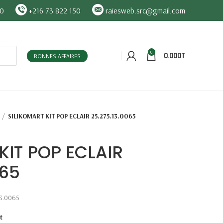
90
+216 73 822 150
raiesweb.src@gmail.com
0
0.00
DT
BONNES AFFAIRES
SILIKOMART KIT POP ECLAIR 25.275.13.0065
KIT POP ECLAIR
065
13.0065
t