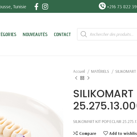
usse, Tunisie
+216 73 822 3
Recherche
TÉGORIES
NOUVEAUTÉS
CONTACT
de
produits
Accueil
MATÉRIELS
SILIKOMART
SILIKOMART 
25.275.13.0
SILIKOMART KIT POP ECLAIR 25.275.
Compare
Add to wishlis