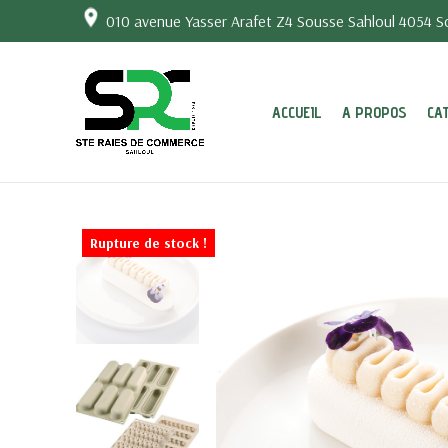
010 avenue Yasser Arafet Z4 Sousse Sahloul 4054 So
ACCUEIL
A PROPOS
CA
Rupture de stock !