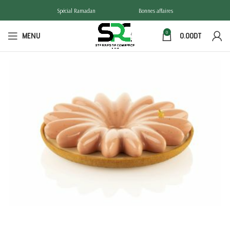
Spécial Ramadan
Bonnes affaires
0
MENU
0.00
DT