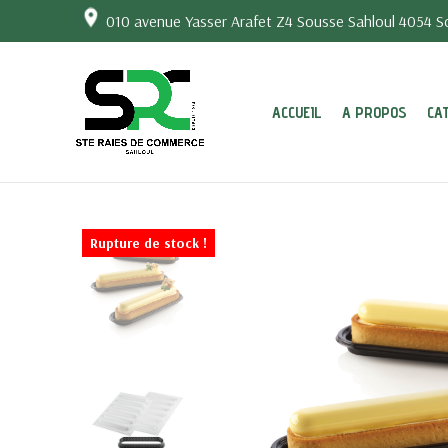
010 avenue Yasser Arafet Z4 Sousse Sahloul 4054 So
ACCUEIL
A PROPOS
CA
Rupture de stock !