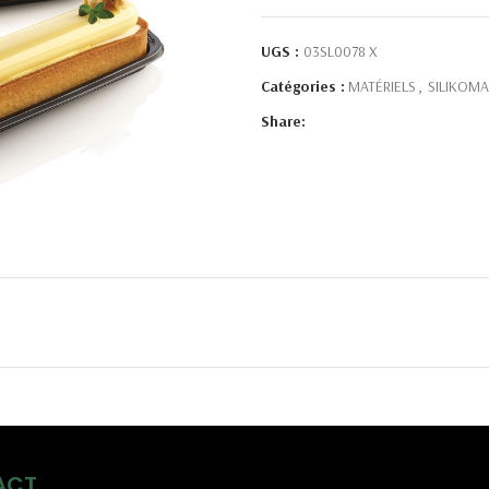
UGS :
03SL0078 X
Catégories :
MATÉRIELS
,
SILIKOMA
Share:
ACT