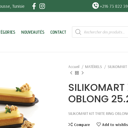
usse, Tunisie
+216 73 822 3
Recherche
TÉGORIES
NOUVEAUTÉS
CONTACT
de
produits
Accueil
MATÉRIELS
SILIKOMART
SILIKOMART 
OBLONG 25.
SILIKOMART KIT TARTE RING OBLONG
Compare
Add to wishlis