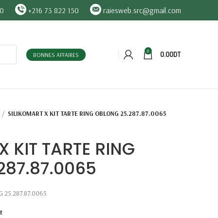
90
+216 73 822 150
raiesweb.src@gmail.com
0
0.00
DT
BONNES AFFAIRES
SILIKOMART X KIT TARTE RING OBLONG 25.287.87.0065
X KIT TARTE RING
287.87.0065
 25.287.87.0065
t