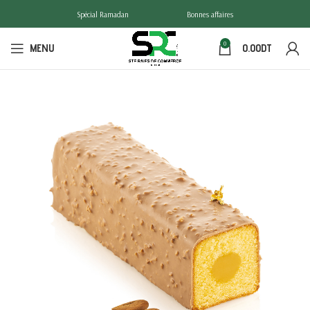
Spécial Ramadan
Bonnes affaires
0
MENU
0.00
DT