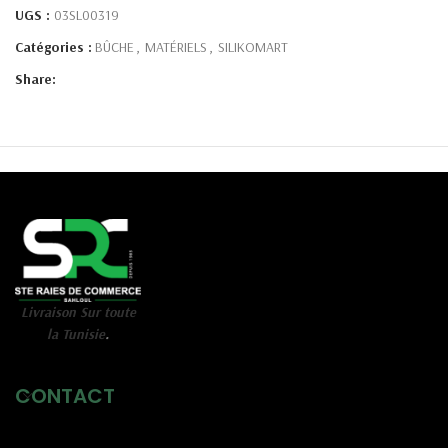
UGS :
03SL00319
Catégories :
BÛCHE
,
MATÉRIELS
,
SILIKOMART
Share:
Livraison Sur toute
la Tunisie
.
CONTACT