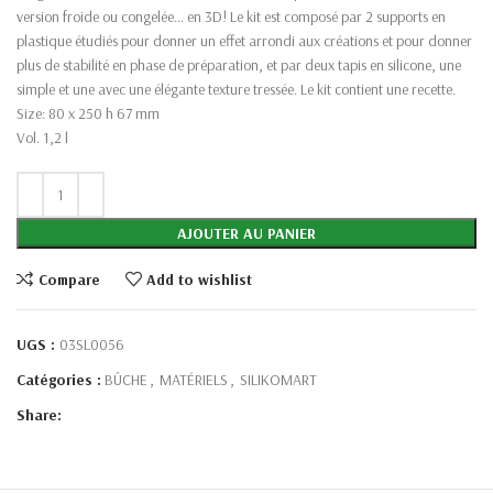
version froide ou congelée… en 3D! Le kit est composé par 2 supports en
plastique étudiés pour donner un effet arrondi aux créations et pour donner
plus de stabilité en phase de préparation, et par deux tapis en silicone, une
simple et une avec une élégante texture tressée. Le kit contient une recette.
Size: 80 x 250 h 67 mm
Vol. 1,2 l
AJOUTER AU PANIER
Compare
Add to wishlist
UGS :
03SL0056
Catégories :
BÛCHE
,
MATÉRIELS
,
SILIKOMART
Share: