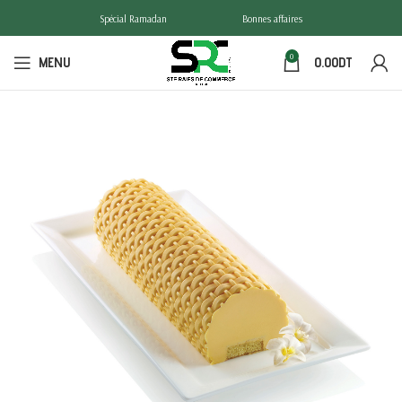
Spécial Ramadan
Bonnes affaires
0
MENU
0.00
DT