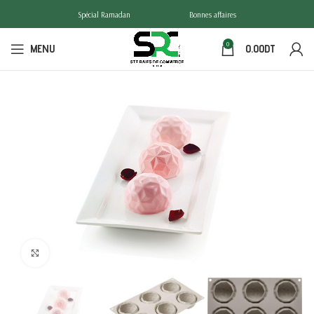
Spécial Ramadan
Bonnes affaires
0
MENU
0.00
DT
Click to enlarge