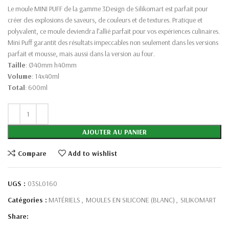
Le moule MINI PUFF de la gamme 3Design de Silikomart est parfait pour
créer des explosions de saveurs, de couleurs et de textures. Pratique et
polyvalent, ce moule deviendra l’allié parfait pour vos expériences culinaires.
Mini Puff garantit des résultats impeccables non seulement dans les versions
parfait et mousse, mais aussi dans la version au four.
Taille
: Ø40mm h40mm
Volume
: 14x40ml
Total
: 600ml
AJOUTER AU PANIER
Compare
Add to wishlist
UGS :
03SL0160
Catégories :
MATÉRIELS
,
MOULES EN SILICONE (BLANC)
,
SILIKOMART
Share: