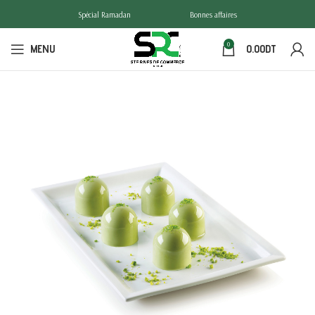
Spécial Ramadan
Bonnes affaires
0
MENU
0.00
DT