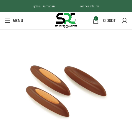
Spécial Ramadan
Bonnes affaires
0
MENU
0.00
DT