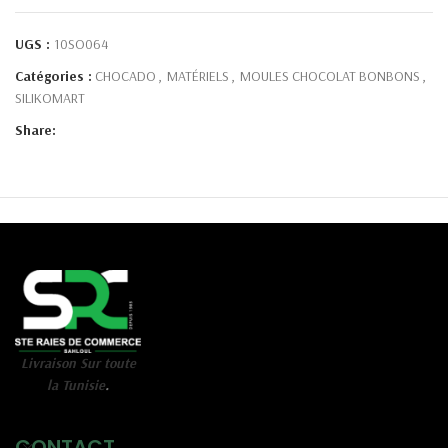
UGS :
10SO064
Catégories :
CHOCADO
,
MATÉRIELS
,
MOULES CHOCOLAT BONBONS
,
SILIKOMART
Share:
Livraison Sur toute
la Tunisie
.
CONTACT