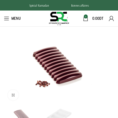
Spécial Ramadan
Bonnes affaires
0
MENU
0.00
DT
Click to enlarge