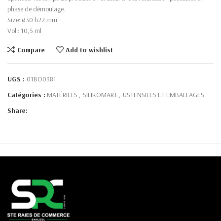
phase de démoulage.
Size: ø30 h22 mm
Vol.: 10,5 ml
Compare
Add to wishlist
UGS :
01BO0381
Catégories :
MATÉRIELS
,
SILIKOMART
,
USTENSILES ET EMBALLAGES
Share: