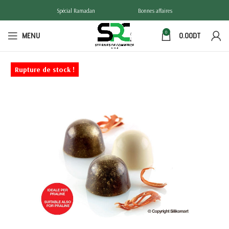
Spécial Ramadan
Bonnes affaires
0
MENU
0.00
DT
Rupture de stock !