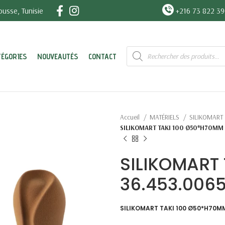
usse, Tunisie
+216 73 822 3
Recherche
TÉGORIES
NOUVEAUTÉS
CONTACT
de
produits
Accueil
MATÉRIELS
SILIKOMART
SILIKOMART TAKI 100 Ø50*H70MM 
SILIKOMART
36.453.006
SILIKOMART TAKI 100 Ø50*H70M