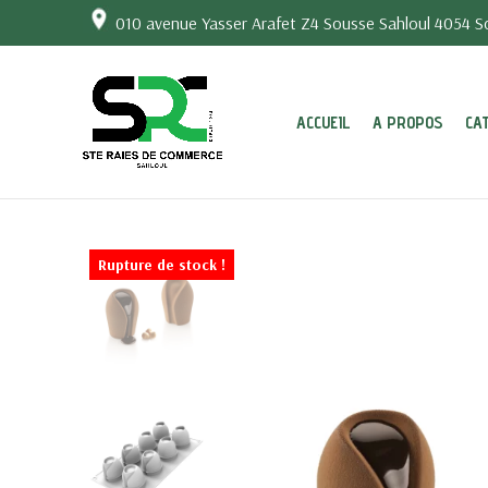
010 avenue Yasser Arafet Z4 Sousse Sahloul 4054 So
ACCUEIL
A PROPOS
CA
Rupture de stock !