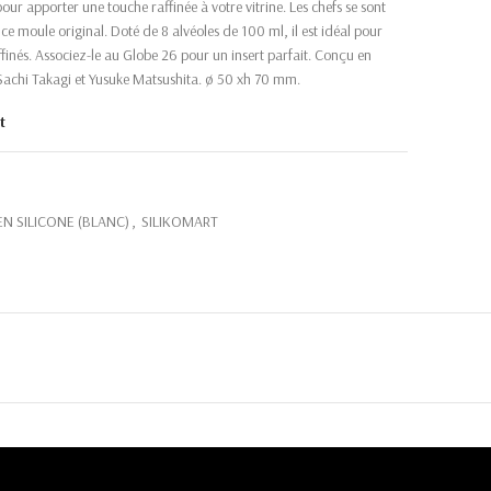
pour apporter une touche raffinée à votre vitrine. Les chefs se sont
ce moule original. Doté de 8 alvéoles de 100 ml, il est idéal pour
ffinés. Associez-le au Globe 26 pour un insert parfait. Conçu en
s Sachi Takagi et Yusuke Matsushita. ø 50 xh 70 mm.
t
N SILICONE (BLANC)
,
SILIKOMART