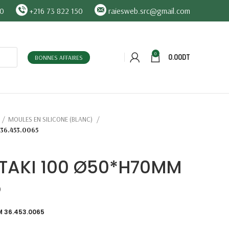
90
+216 73 822 150
raiesweb.src@gmail.com
0
0.00
DT
BONNES AFFAIRES
MOULES EN SILICONE (BLANC)
36.453.0065
 TAKI 100 Ø50*H70MM
5
M 36.453.0065