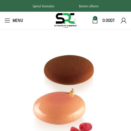
Spécial Ramadan
Bonnes affaires
0
MENU
0.00
DT