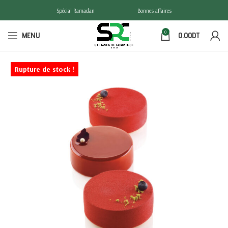
Spécial Ramadan
Bonnes affaires
0
MENU
0.00
DT
Rupture de stock !