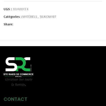
UGS :
10JA0013 X
Catégories :
MATÉRIELS
,
SILIKOMART
Share:
Livraison Sur toute
la Tunisie
.
CONTACT