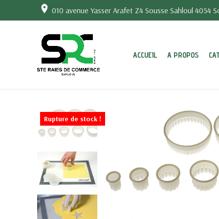
010 avenue Yasser Arafet Z4 Sousse Sahloul 4054 So
ACCUEIL
A PROPOS
CA
Rupture de stock !