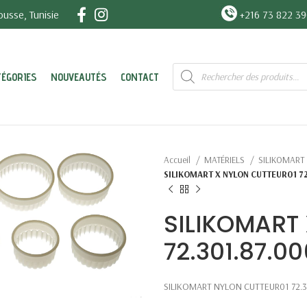
usse, Tunisie
+216 73 822 3
Recherche
TÉGORIES
NOUVEAUTÉS
CONTACT
de
produits
Accueil
MATÉRIELS
SILIKOMART
SILIKOMART X NYLON CUTTEUR01 7
SILIKOMART
72.301.87.0
SILIKOMART NYLON CUTTEUR01 72.3