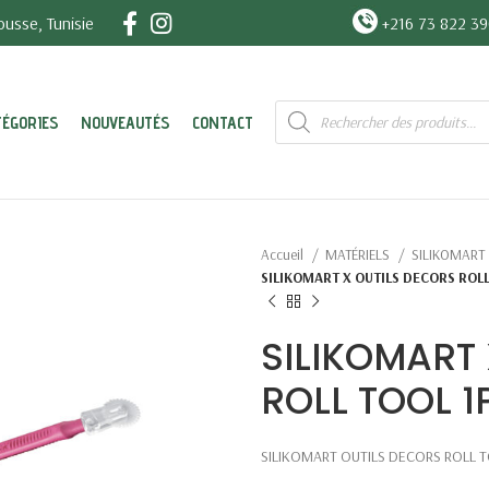
usse, Tunisie
+216 73 822 3
Recherche
TÉGORIES
NOUVEAUTÉS
CONTACT
de
produits
Accueil
MATÉRIELS
SILIKOMART
SILIKOMART X OUTILS DECORS ROLL
SILIKOMART
ROLL TOOL 1
SILIKOMART OUTILS DECORS ROLL T