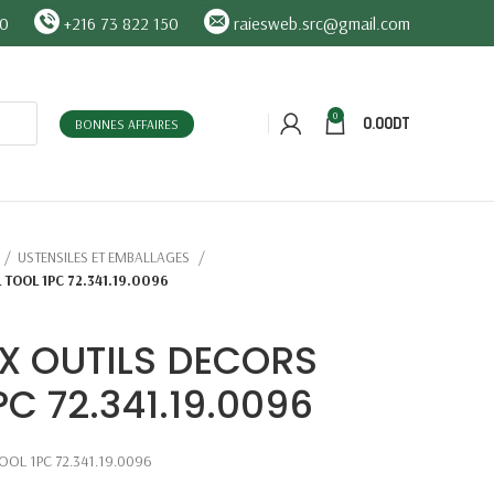
90
+216 73 822 150
raiesweb.src@gmail.com
0
0.00
DT
BONNES AFFAIRES
USTENSILES ET EMBALLAGES
 TOOL 1PC 72.341.19.0096
 X OUTILS DECORS
PC 72.341.19.0096
OOL 1PC 72.341.19.0096