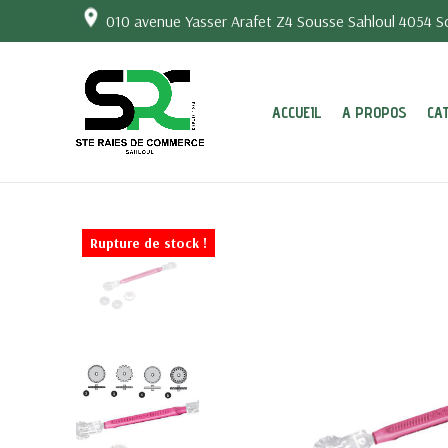
010 avenue Yasser Arafet Z4 Sousse Sahloul 4054 So
ACCUEIL
A PROPOS
CA
Rupture de stock !