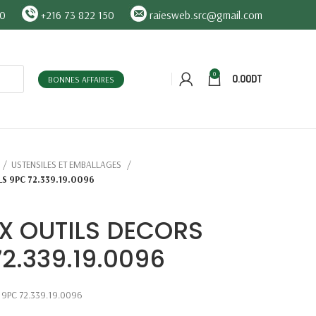
90
+216 73 822 150
raiesweb.src@gmail.com
0
0.00
DT
BONNES AFFAIRES
USTENSILES ET EMBALLAGES
S 9PC 72.339.19.0096
 X OUTILS DECORS
2.339.19.0096
9PC 72.339.19.0096