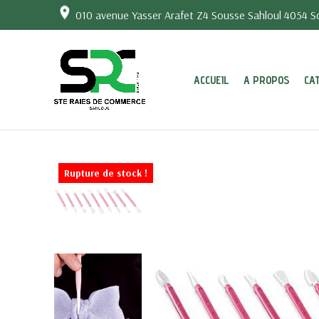
010 avenue Yasser Arafet Z4 Sousse Sahloul 4054 So
ACCUEIL
A PROPOS
CA
Rupture de stock !