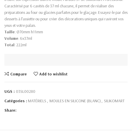
Caractérisé par 6 cavités de 37 ml chacune, il permet de réaliser des
préparations au four ou glacées parfaites pour le glaçage. Essayez-le par des
desserts à l’assiette ou pour créer des décorations uniques qui raviront vos
yeux et votre palais.
Taille
: Ø70mm h11mm
Volume
: 6x37ml
Total
: 222ml
Compare
Add to wishlist
UGS :
03SL00280
Catégories :
MATÉRIELS
,
MOULES EN SILICONE (BLANC)
,
SILIKOMART
Share: