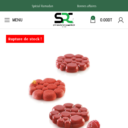
Spécial Ramadan
Bonnes affaires
0
MENU
0.00
DT
Rupture de stock !