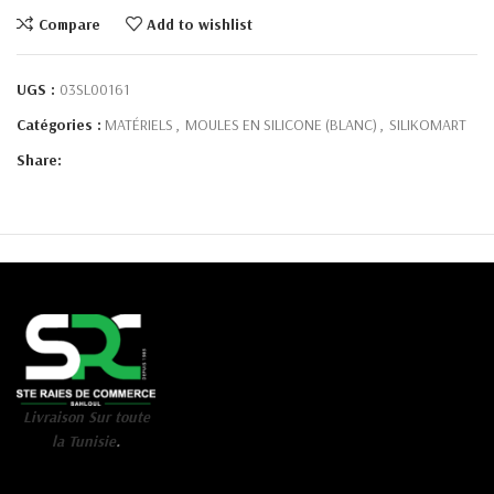
Compare
Add to wishlist
UGS :
03SL00161
Catégories :
MATÉRIELS
,
MOULES EN SILICONE (BLANC)
,
SILIKOMART
Share:
Livraison Sur toute
la Tunisie
.