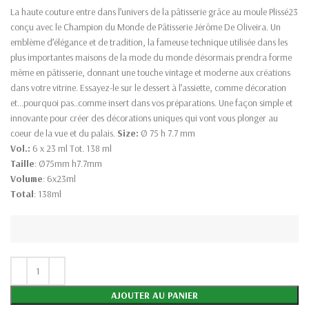
La haute couture entre dans l’univers de la pâtisserie grâce au moule Plissé23
conçu avec le Champion du Monde de Pâtisserie Jérôme De Oliveira. Un
emblème d’élégance et de tradition, la fameuse technique utilisée dans les
plus importantes maisons de la mode du monde désormais prendra forme
même en pâtisserie, donnant une touche vintage et moderne aux créations
dans votre vitrine. Essayez-le sur le dessert à l’assiette, comme décoration
et…pourquoi pas..comme insert dans vos préparations. Une façon simple et
innovante pour créer des décorations uniques qui vont vous plonger au
coeur de la vue et du palais.
Size:
Ø 75 h 7.7 mm
Vol.:
6 x 23 ml Tot. 138 ml
Taille
: Ø75mm h7.7mm
Volume
: 6x23ml
Total
: 138ml
AJOUTER AU PANIER