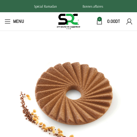
Spécial Ramadan
Bonnes affaires
0
MENU
0.00
DT