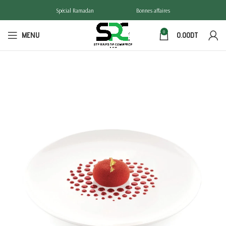
Spécial Ramadan
Bonnes affaires
0
MENU
0.00
DT