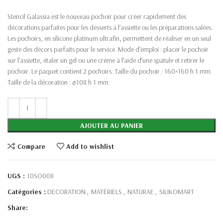
Stencil Galassia est le nouveau pochoir pour créer rapidement des
décorations parfaites pour les desserts à l’assiette ou les préparations salées.
Les pochoirs, en silicone platinum ultrafin, permettent de réaliser en un seul
geste des décors parfaits pour le service. Mode d’emploi : placer le pochoir
sur l’assiette, étaler un gel ou une crème à l’aide d’une spatule et retirer le
pochoir. Le paquet contient 2 pochoirs. Taille du pochoir : 160×160 h 1 mm.
Taille de la décoration : ø108 h 1 mm
AJOUTER AU PANIER
Compare
Add to wishlist
UGS :
10SO008
Catégories :
DECORATION
,
MATÉRIELS
,
NATURAE
,
SILIKOMART
Share: