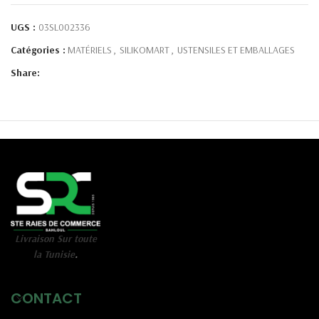
UGS :
03SL002336
Catégories :
MATÉRIELS
,
SILIKOMART
,
USTENSILES ET EMBALLAGES
Share:
Livraison Sur toute
la Tunisie
.
CONTACT