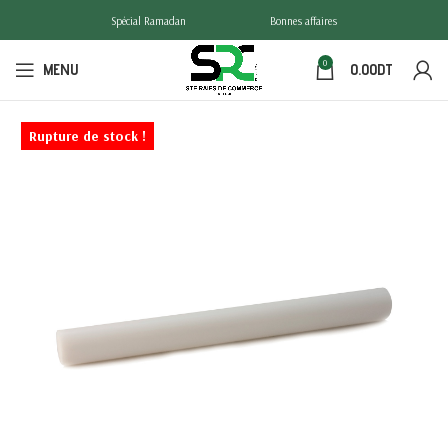
Spécial Ramadan
Bonnes affaires
0
MENU
0.00
DT
Rupture de stock !