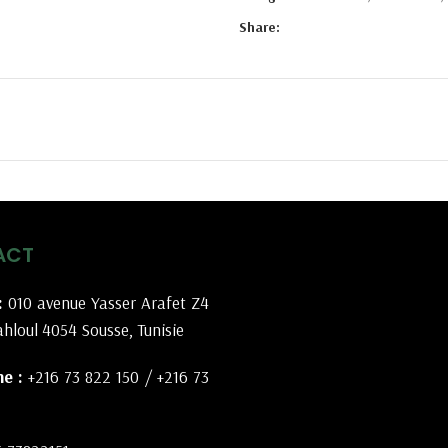
Share:
ACT
:
010 avenue Yasser Arafet Z4
hloul 4054 Sousse, Tunisie
e :
+216 73 822 150
/
+216 73