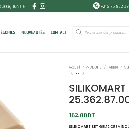
usse, Tunisie
+216 73 822 3
Recherche
TÉGORIES
NOUVEAUTÉS
CONTACT
de
produits
Accueil
PRODUITS
FABBRI
GE
SILIKOMART 
25.362.87.0
162.00
DT
SILIKOMART SET GEL12 CREMINO 