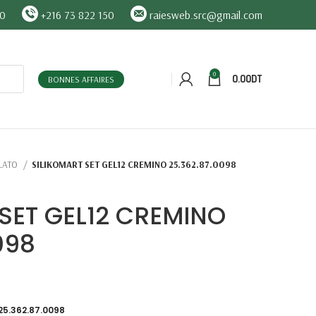
90
+216 73 822 150
raiesweb.src@gmail.com
0
0.00
DT
BONNES AFFAIRES
LATO
SILIKOMART SET GEL12 CREMINO 25.362.87.0098
SET GEL12 CREMINO
098
25.362.87.0098