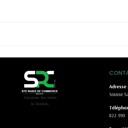
CONT
Adresse 
Sousse Sa
Livraison Sur toute
la Tunisie
.
Téléphon
822 390