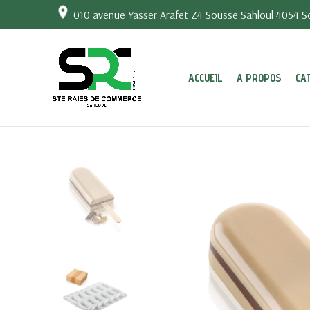
010 avenue Yasser Arafet Z4 Sousse Sahloul 4054 So
ACCUEIL
A PROPOS
CA