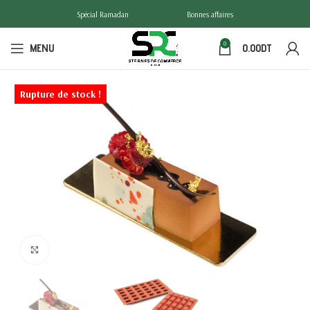
Spécial Ramadan
Bonnes affaires
0
MENU
0.00
DT
Rupture de stock !
Click to enlarge